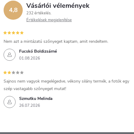
Vásárlói vélemények
4,8
232 értékelés
Értékelések megjelenítése
Nem azt a mintázatú szőnyeget kaptam, amit rendeltem.
Fucskó Boldizsárné
01.08.2026
Sajnos nem vagyok megelégedve, vékony silány termék, a fotók egy
szép vastagabb szőnyeget mutat!
Szmutku Melinda
26.07.2026