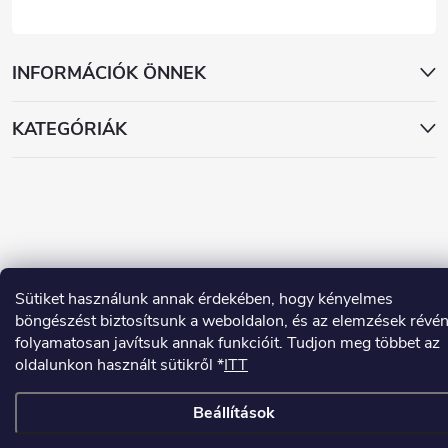
INFORMÁCIÓK ÖNNEK
KATEGÓRIÁK
Copyright 2026
www.dekorstudio.hu
. Minden jog fenntartva.
Sütiket használunk annak érdekében, hogy kényelmes
böngészést biztosítsunk a weboldalon, és az elemzések révé
Shoptet készítette
folyamatosan javítsuk annak funkcióit. Tudjon meg többet az
oldalunkon használt sütikről *
ITT
Beállítások