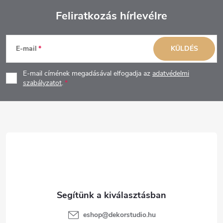
Feliratkozás hírlevélre
L
E-mail
KÜLDÉS
á
E-mail címének megadásával elfogadja az
adatvédelmi
b
szabályzatot
.
l
é
c
eshop
@
dekorstudio.hu