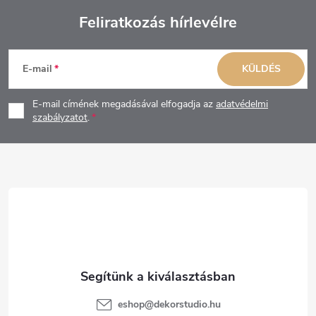
Feliratkozás hírlevélre
L
E-mail
KÜLDÉS
á
E-mail címének megadásával elfogadja az
adatvédelmi
b
szabályzatot
.
l
é
c
eshop
@
dekorstudio.hu