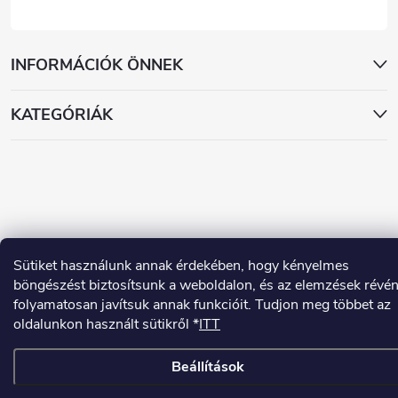
INFORMÁCIÓK ÖNNEK
KATEGÓRIÁK
Copyright 2026
www.dekorstudio.hu
. Minden jog fenntartva.
Sütiket használunk annak érdekében, hogy kényelmes
böngészést biztosítsunk a weboldalon, és az elemzések révé
Shoptet készítette
folyamatosan javítsuk annak funkcióit. Tudjon meg többet az
oldalunkon használt sütikről *
ITT
Beállítások