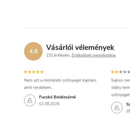
Vásárlói vélemények
4,8
232 értékelés
Értékelések megjelenítése
Nem azt a mintázatú szőnyeget kaptam,
Sajnos ne
amit rendeltem.
silány ter
szőnyeget
Fucskó Boldizsárné
01.08.2026
S
2