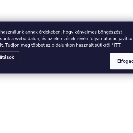
t használunk annak érdekében, hogy kényelmes böngészést
tsunk a weboldalon, és az elemzések révén folyamatosan javíts
it. Tudjon meg többet az oldalunkon használt sütikről *
ITT
lítások
Elfog