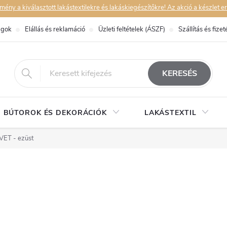
y a kiválasztott lakástextilekre és lakáskiegészítőkre! Az akció a készlet er
ágok
Elállás és reklamáció
Üzleti feltételek (ÁSZF)
Szállítás és fizet
eshop@dekorstudio.hu
KERESÉS
BÚTOROK ÉS DEKORÁCIÓK
LAKÁSTEXTIL
VET - ezüst