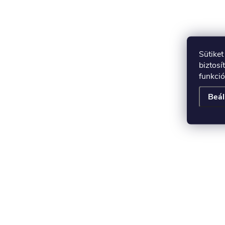
Sütike
biztosí
funkció
Beál