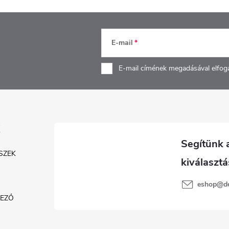
E-mail
E-mail címének megadásával elfog
SZEK
eshop
@
d
KEZŐ