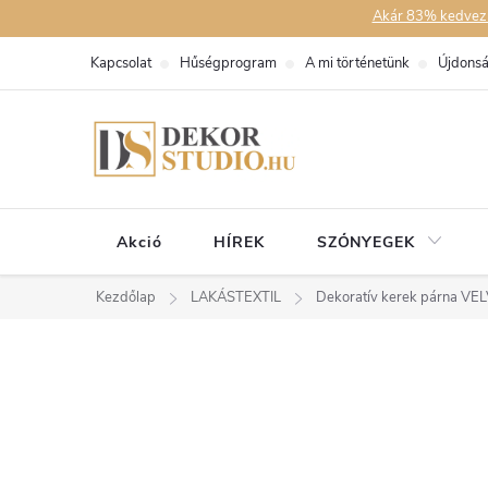
Ugrás
Akár 83% kedvezmén
a
Kapcsolat
Hűségprogram
A mi történetünk
Újdons
fő
tartalomhoz
Akció
HÍREK
SZŐNYEGEK
Kezdőlap
LAKÁSTEXTIL
Dekoratív kerek párna VEL