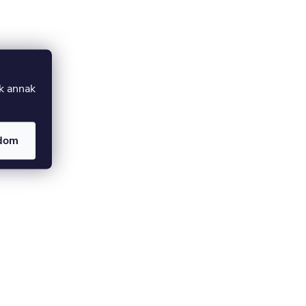
uk annak
adom