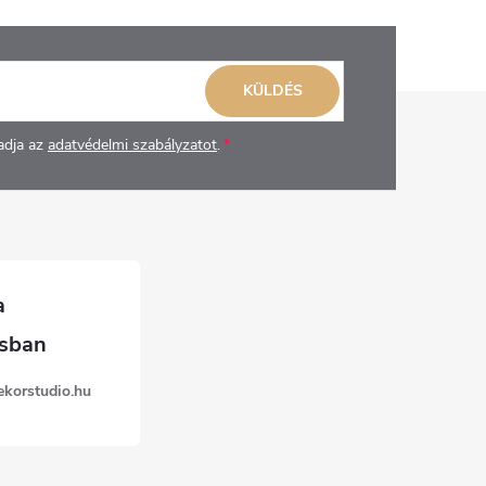
KÜLDÉS
adja az
adatvédelmi szabályzatot
.
ekorstudio.hu