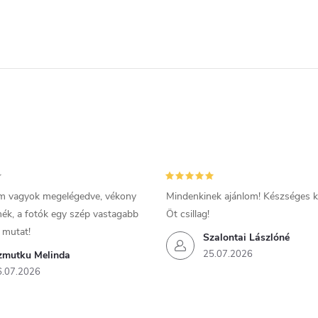
m vagyok megelégedve, vékony
Mindenkinek ajánlom! Készséges ki
mék, a fotók egy szép vastagabb
Öt csillag!
 mutat!
Szalontai Lászlóné
25.07.2026
zmutku Melinda
6.07.2026