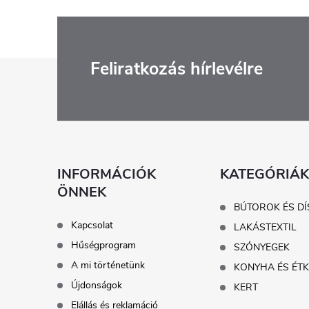
L
Feliratkozás hírlevélre
á
b
l
INFORMÁCIÓK
KATEGÓRIÁK
ÖNNEK
é
BÚTOROK ÉS DÍ
Kapcsolat
LAKÁSTEXTIL
c
Hűségprogram
SZŐNYEGEK
A mi történetünk
KONYHA ÉS ÉT
Újdonságok
KERT
Elállás és reklamáció