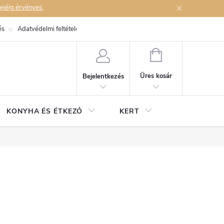
ejéig érvényes.
és
Adatvédelmi feltételek
Elérhetőségek
KOSÁR
Üres kosár
Bejelentkezés
KONYHA ÉS ÉTKEZŐ
KERT