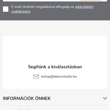
á
E-mail címének megadásával elfogadja az
adatvédelmi
b
szabályzatot
.
l
é
c
eshop
@
dekorstudio.hu
INFORMÁCIÓK ÖNNEK