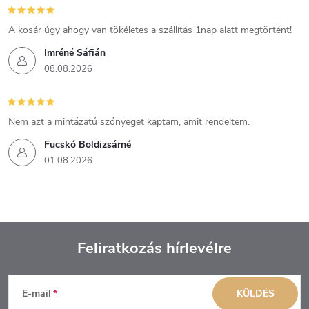
A kosár úgy ahogy van tökéletes a szállítás 1nap alatt megtörtént!
Imréné Sáfián
08.08.2026
Nem azt a mintázatú szőnyeget kaptam, amit rendeltem.
Fucskó Boldizsárné
01.08.2026
Feliratkozás hírlevélre
L
E-mail
KÜLDÉS