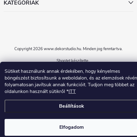
KATEGÓRIÁK
Copyright 2026
www.dekorstudio.hu
. Minden jog fenntartva.
Shoptet készítette
Sütiket használunk annak érdekében, hogy kényelmes
böngészést biztosítsunk a weboldalon, és az elemzések révé
folyamatosan javítsuk annak funkcióit. Tudjon meg többet az
oldalunkon használt sütikről *
ITT
Beállítások
Elfogadom