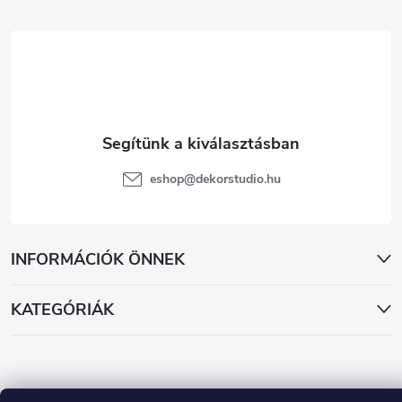
é
c
eshop
@
dekorstudio.hu
INFORMÁCIÓK ÖNNEK
KATEGÓRIÁK