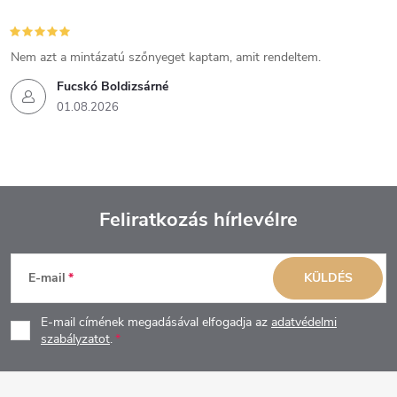
Nem azt a mintázatú szőnyeget kaptam, amit rendeltem.
Fucskó Boldizsárné
01.08.2026
Feliratkozás hírlevélre
L
E-mail
KÜLDÉS
á
E-mail címének megadásával elfogadja az
adatvédelmi
b
szabályzatot
.
l