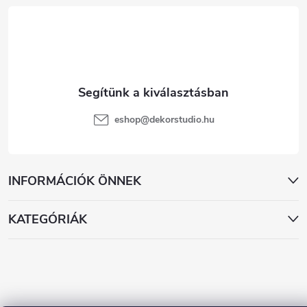
é
c
eshop
@
dekorstudio.hu
INFORMÁCIÓK ÖNNEK
KATEGÓRIÁK