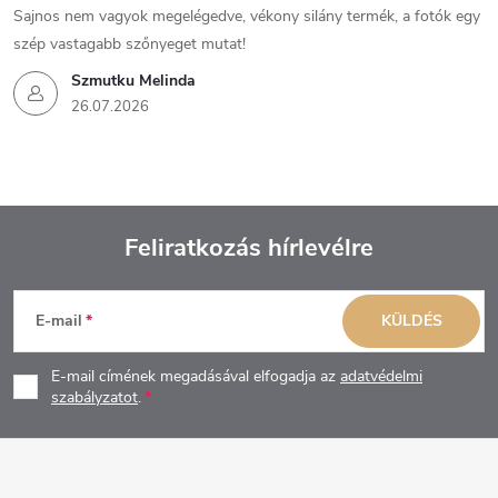
Sajnos nem vagyok megelégedve, vékony silány termék, a fotók egy
szép vastagabb szőnyeget mutat!
Szmutku Melinda
26.07.2026
Feliratkozás hírlevélre
L
E-mail
KÜLDÉS
á
E-mail címének megadásával elfogadja az
adatvédelmi
b
szabályzatot
.
l