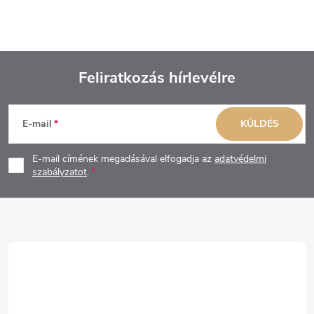
Feliratkozás hírlevélre
L
E-mail
KÜLDÉS
á
E-mail címének megadásával elfogadja az
adatvédelmi
b
szabályzatot
.
l
é
c