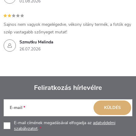
01.08.2026
Sajnos nem vagyok megelégedve, vékony silány termék, a fotók egy
szép vastagabb szőnyeget mutat!
Szmutku Melinda
26.07.2026
Feliratkozás hírlevélre
L
E-mail
KÜLDÉS
á
E-mail címének megadásával elfogadja az
adatvédelmi
b
szabályzatot
.