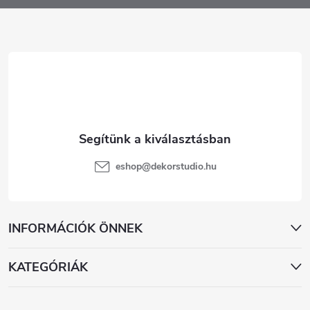
l
é
c
eshop
@
dekorstudio.hu
INFORMÁCIÓK ÖNNEK
KATEGÓRIÁK