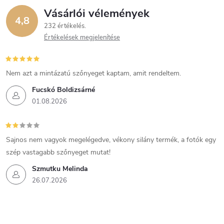
Vásárlói vélemények
4,8
232 értékelés
Értékelések megjelenítése
Nem azt a mintázatú szőnyeget kaptam, amit rendeltem.
Fucskó Boldizsárné
01.08.2026
Sajnos nem vagyok megelégedve, vékony silány termék, a fotók egy
szép vastagabb szőnyeget mutat!
Szmutku Melinda
26.07.2026